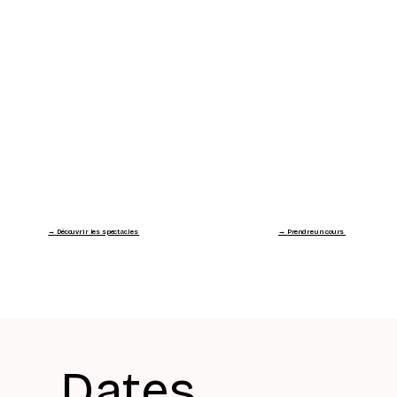
→ Découvrir les spectacles
→ Prendre un cours
Dates, 