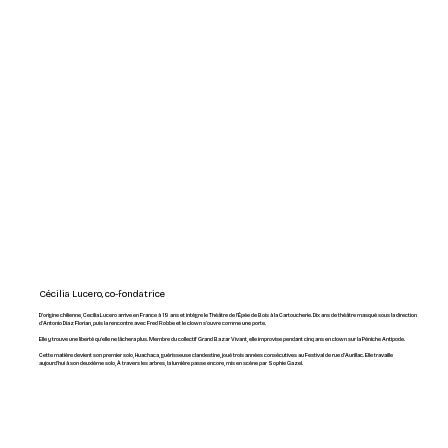
Cécilia Lucero, co-fondatrice
D'origine chilienne, Cecilia Lucero arrive en France à 19 ans et intègre le Théâtre de l'Épée de Bois à la Cartoucherie. Dix ans de théâtre masqué sous la direction
d'Antonio Diaz Florian, puis la rencontre avec Fred Robbe et le clown s'ouvre comme une porte.
Elle y trouve une liberté qu'elle ne lâchera plus. Membre du collectif Grand Bazar Vivant, elle improvise pendant cinq ans en clown sur la Péniche Antipode.
Cette matière devient son premier solo, Huachaca, guérisseuse clandestine, joué trois années consécutives au Festival de rue d'Aurillac. Elle travaille
aujourd'hui à son deuxième solo, À travers les arbres, la lumière passe encore, mis en scène par Sophie Gazel.