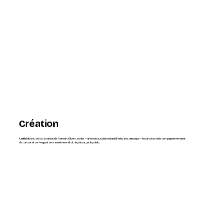
Création
Un théâtre du corps, du rire et de l'humain. Clown, conte, marionnette, commedia dell'arte, arts du cirque — les artistes de la compagnie viennent
de partout et convergent vers le même endroit : le plateau, et le public.