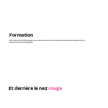
Formation
Faire se rencontrer des artistes singuliers dans un espace de recherche où l'on acquiert les techniques du jeu burlesque et du clown.
Organisme de formation certifié Qualiopi.
Et derrière le nez
rouge