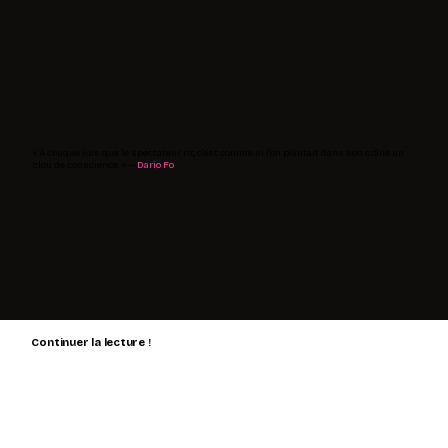
« À chaque fois que le spectateur rit, c'est comme si l'on plantait dans son crâne un
clou de conscience. » —
Dario Fo
Continuer la lecture !