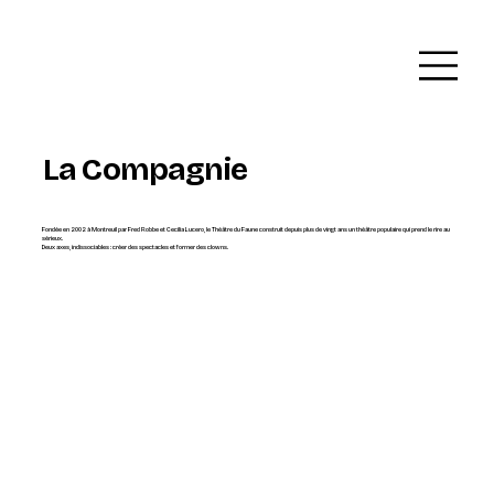
La Compagnie
Fondée en 2002 à Montreuil par Fred Robbe et Cecilia Lucero, le Théâtre du Faune construit depuis plus de vingt ans un théâtre populaire qui prend le rire au
sérieux.
Deux axes, indissociables : créer des spectacles et former des clowns.